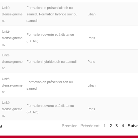
Unité
Formation en présentiel soir ou
d’enseigneme
samedi, Formation hybride soir ou
Liban
nt
samedi
Unité
Formation ouverte et à distance
d’enseigneme
Paris
(FOAD)
nt
Unité
d’enseigneme
Formation hybride soir ou samedi
Paris
nt
Unité
Formation en présentiel soir ou
d’enseigneme
Liban
samedi
nt
Unité
Formation ouverte et à distance
d’enseigneme
Paris
(FOAD)
nt
Premier
Précédent
1
2
3
4
Suiv
39