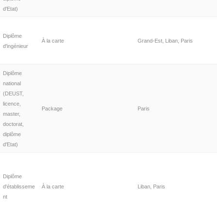
d'Etat)
Diplôme
À la carte
Grand-Est, Liban, Paris
d'ingénieur
Diplôme
national
(DEUST,
licence,
Package
Paris
master,
doctorat,
diplôme
d'Etat)
Diplôme
d'établisseme
À la carte
Liban, Paris
nt