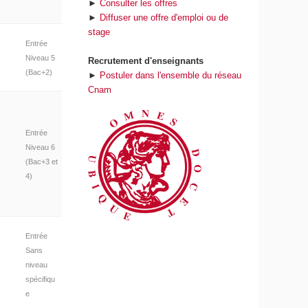
►
Consulter les offres
►
Diffuser une offre d'emploi ou de
stage
Entrée
Niveau 5
Recrutement d'enseignants
(Bac+2)
►
Postuler dans l'ensemble du réseau
Cnam
Entrée
Niveau 6
(Bac+3 et
4)
Entrée
Sans
niveau
spécifiqu
e