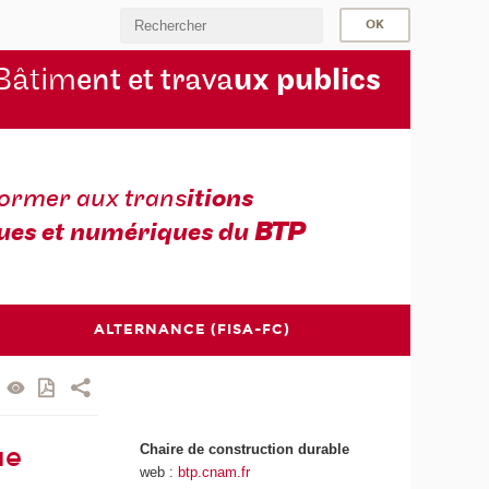
Bâtim
ent et trava
ux publics
former aux trans
itions
ues et numériques du
BTP
ALTERNANCE (FISA-FC)
Chaire de construction durable
ue
web :
btp.cnam.fr