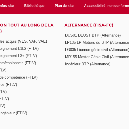
Infos site
Bibliothèque
Plan de site
Accessibilité: non conform
ON TOUT AU LONG DE LA
ALTERNANCE (FISA-FC)
)
DUS01 DEUST BTP (Alternance)
 des acquis (VES, VAP, VAE)
LP135 LP Métiers du BTP (Alternance
seignement L1L2 (FTLV)
LG035 Licence génie civil (Alternance
seignement L3+ (FTLV)
MR155 Master Génie Civil (Alternance
 professionnels (FTLV)
Ingénieur BTP (Alternance)
TLV)
s de compétence (FTLV)
ros (FTLV)
TLV)
(FTLV)
LV)
Ingénieur (FTLV)