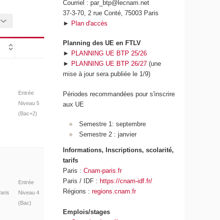
Courriel : par_btp@lecnam.net
37-3-70, 2 rue Conté, 75003 Paris
►
Plan d'accès
Planning des UE en FTLV
►
PLANNING UE BTP 25/26
►
PLANNING UE BTP 26/27
(une
mise à jour sera publiée le 1/9)
Entrée
Périodes recommandées pour s'inscrire
Niveau 5
aux UE
(Bac+2)
Semestre 1: septembre
Semestre 2 : janvier
Informations, Inscriptions, scolarité,
tarifs
Paris :
Cnam-paris.fr
Paris / IDF :
https://cnam-idf.fr/
Entrée
Régions :
regions.cnam.fr
aris
Niveau 4
(Bac)
Emplois/stages