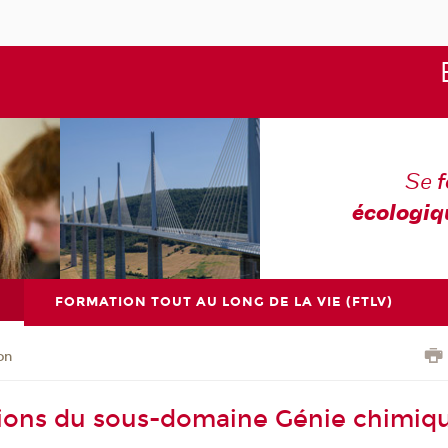
Se
écologiq
FORMATION TOUT AU LONG DE LA VIE (FTLV)
on
ions du sous-domaine Génie chimiq