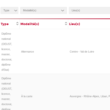
Type
Modalité(s)
Lieu(x)
Diplôme
national
(DEUST,
licence,
Alternance
Centre - Val de Loire
master,
doctorat,
diplôme
d'Etat)
Diplôme
national
(DEUST,
licence,
À la carte
Auvergne - Rhône-Alpes, Liban, P
master,
doctorat,
diplôme