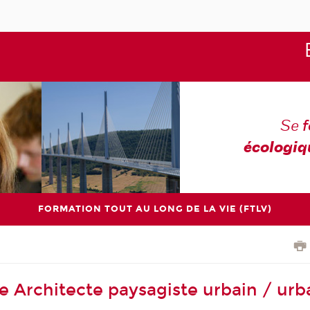
Se
écologiq
FORMATION TOUT AU LONG DE LA VIE (FTLV)
e Architecte paysagiste urbain / urb