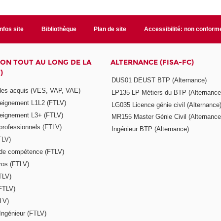
Infos site
Bibliothèque
Plan de site
Accessibilité: non conform
ON TOUT AU LONG DE LA
ALTERNANCE (FISA-FC)
)
DUS01 DEUST BTP (Alternance)
 des acquis (VES, VAP, VAE)
LP135 LP Métiers du BTP (Alternance
seignement L1L2 (FTLV)
LG035 Licence génie civil (Alternance
seignement L3+ (FTLV)
MR155 Master Génie Civil (Alternance
 professionnels (FTLV)
Ingénieur BTP (Alternance)
TLV)
s de compétence (FTLV)
ros (FTLV)
TLV)
(FTLV)
LV)
Ingénieur (FTLV)