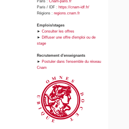
Paris :
Cnam-paris.fr
Paris / IDF :
https://cnam-idf.fr/
Régions :
regions.cnam.fr
Emplois/stages
►
Consulter les offres
►
Diffuser une offre d'emploi ou de
stage
Recrutement d'enseignants
►
Postuler dans l'ensemble du réseau
Cnam