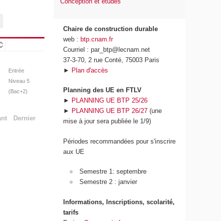
Conception et études
Chaire de construction durable
web :
btp.cnam.fr
Courriel : par_btp@lecnam.net
37-3-70, 2 rue Conté, 75003 Paris
►
Plan d'accès
Entrée
Niveau 5
Planning des UE en FTLV
(Bac+2)
►
PLANNING UE BTP 25/26
►
PLANNING UE BTP 26/27
(une
ant
Dernier
mise à jour sera publiée le 1/9)
Périodes recommandées pour s'inscrire
aux UE
Semestre 1: septembre
Semestre 2 : janvier
Informations, Inscriptions, scolarité,
tarifs