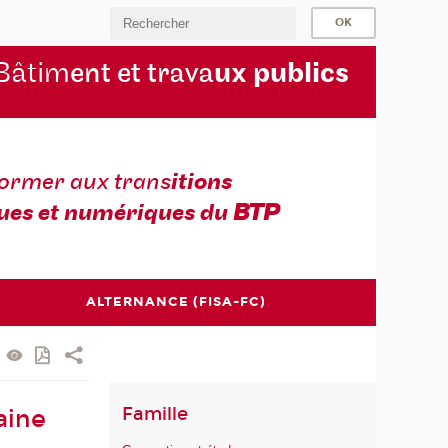
Bâtim
ent et trava
ux publics
former aux trans
itions
ues et numériques du
BTP
ALTERNANCE (FISA-FC)
Famille
aine