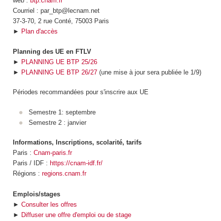
web :
btp.cnam.fr
Courriel : par_btp@lecnam.net
37-3-70, 2 rue Conté, 75003 Paris
►
Plan d'accès
Planning des UE en FTLV
►
PLANNING UE BTP 25/26
►
PLANNING UE BTP 26/27
(une mise à jour sera publiée le 1/9)
Périodes recommandées pour s'inscrire aux UE
Semestre 1: septembre
Semestre 2 : janvier
Informations, Inscriptions, scolarité, tarifs
Paris :
Cnam-paris.fr
Paris / IDF :
https://cnam-idf.fr/
Régions :
regions.cnam.fr
Emplois/stages
►
Consulter les offres
►
Diffuser une offre d'emploi ou de stage