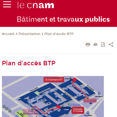
Bâtim
ent et trava
ux publics
Présentation
Plan d'accès BTP
Accueil
Plan d'accès BTP