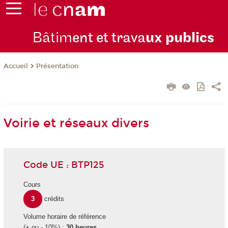
Bâtim
ent et trava
ux publics
Présentation
Accueil
Voirie et réseaux divers
Code UE : BTP125
Cours
3
crédits
Volume horaire de référence
(+ ou - 10%) :
30 heures