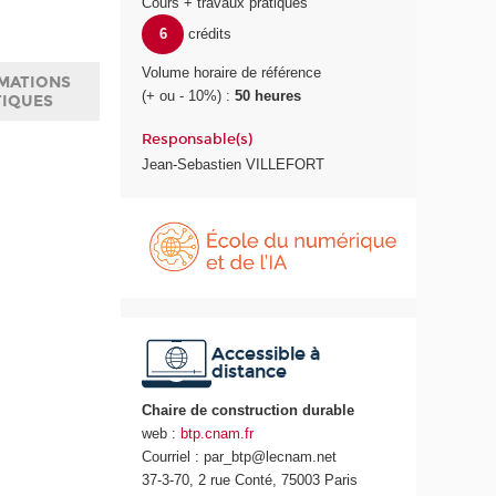
Cours + travaux pratiques
6
crédits
Volume horaire de référence
MATIONS
(+ ou - 10%) :
50 heures
TIQUES
Responsable(s)
Jean-Sebastien VILLEFORT
É
c
o
l
e
d
u
Accessible à
distance
n
u
Chaire de construction durable
m
web :
btp.cnam.fr
é
Courriel : par_btp@lecnam.net
r
37-3-70, 2 rue Conté, 75003 Paris
i