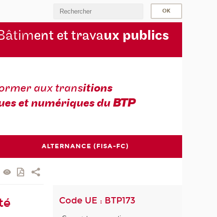
Bâtim
ent et trava
ux publics
former aux trans
itions
ues et numériques du
BTP
ALTERNANCE (FISA-FC)
Code UE : BTP173
té