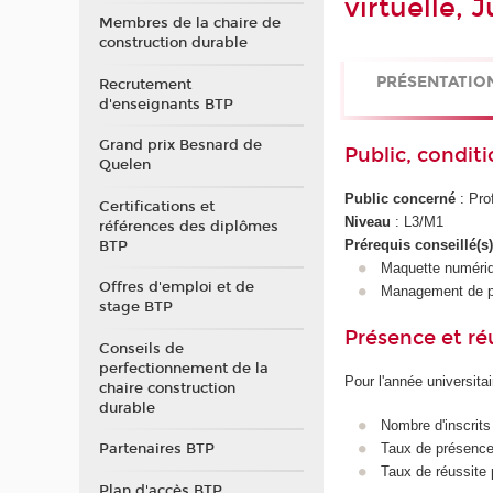
virtuelle,
Membres de la chaire de
construction durable
PRÉSENTATIO
Recrutement
d'enseignants BTP
Grand prix Besnard de
Public, conditi
Quelen
Public concerné
: Pro
Certifications et
Niveau
: L3/M1
références des diplômes
Prérequis conseillé(s
BTP
Maquette numéri
Offres d'emploi et de
Management de p
stage BTP
Présence et r
Conseils de
perfectionnement de la
Pour l'année universita
chaire construction
durable
Nombre d'inscrits
Partenaires BTP
Taux de présence 
Taux de réussite 
Plan d'accès BTP