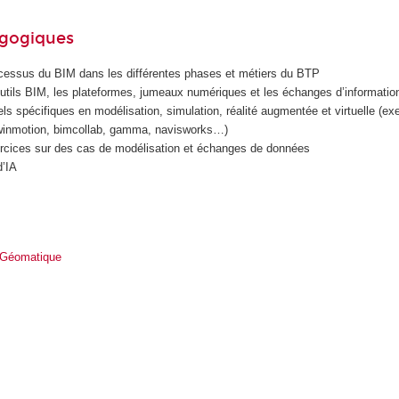
agogiques
ocessus du BIM dans les différentes phases et métiers du BTP
tils BIM, les plateformes, jumeaux numériques et les échanges d’informatio
iels spécifiques en modélisation, simulation, réalité augmentée et virtuelle (e
 twinmotion, bimcollab, gamma, navisworks…)
rcices sur des cas de modélisation et échanges de données
d’IA
 Géomatique