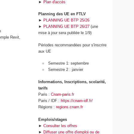
►
Plan d'accès
q
u
Planning des UE en FTLV
e
►
PLANNING UE BTP 25/26
e
►
PLANNING UE BTP 26/27
(une
t
n
mise à jour sera publiée le 1/9)
d
xemple Revit,
e
Périodes recommandées pour s'inscrire
l
aux UE
'
I
Semestre 1: septembre
A
Semestre 2 : janvier
Informations, Inscriptions, scolarité,
tarifs
Paris :
Cnam-paris.fr
Paris / IDF :
https://cnam-idf.fr/
Régions :
regions.cnam.fr
Emplois/stages
►
Consulter les offres
►
Diffuser une offre d'emploi ou de