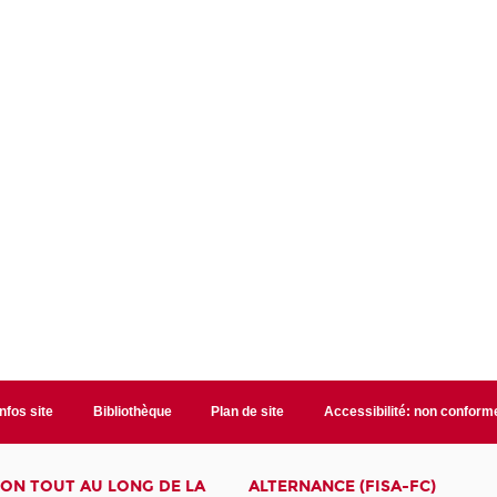
Infos site
Bibliothèque
Plan de site
Accessibilité: non conform
ON TOUT AU LONG DE LA
ALTERNANCE (FISA-FC)