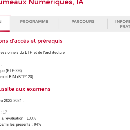
 Jumeaux Numériques, IA
N
PROGRAMME
PARCOURS
INFOR
PRA
ons d’accès et prérequis
fessionnels du BTP et de l’architecture
)
:
que (BTP003)
rojet BIM (BTP120)
éussite aux examens
ire 2023-2024 :
 : 17
à l'évaluation : 100%
parmi les présents : 94%