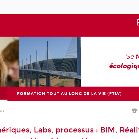
Se
écologiq
FORMATION TOUT AU LONG DE LA VIE (FTLV)
on
ériques, Labs, processus : BIM, Réali