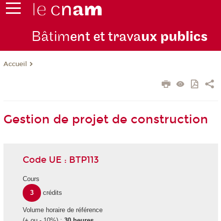
Bâtim
ent et trava
ux publics
Accueil
Gestion de projet de construction
Code UE : BTP113
Cours
3
crédits
Volume horaire de référence
(+ ou - 10%) :
30 heures