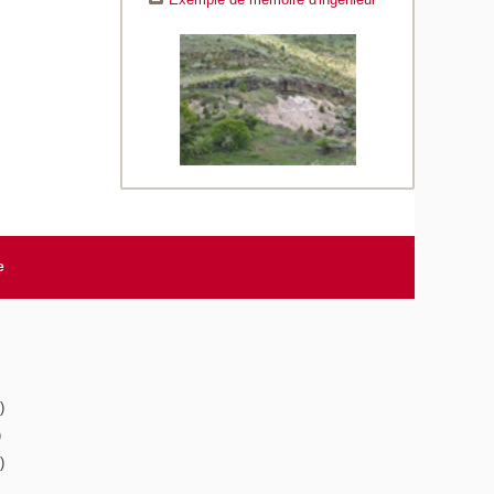
e
)
)
)