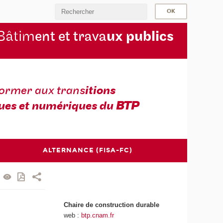
Bâtim
ent et trava
ux publics
former aux trans
itions
ues et numériques du
BTP
ALTERNANCE (FISA-FC)
Chaire de construction durable
web :
btp.cnam.fr