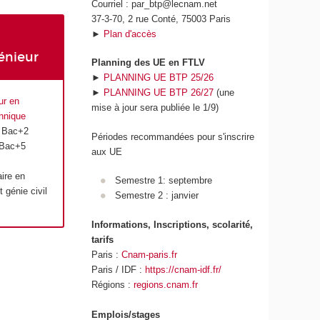
Courriel : par_btp@lecnam.net
37-3-70, 2 rue Conté, 75003 Paris
►
Plan d'accès
énieur
Planning des UE en FTLV
►
PLANNING UE BTP 25/26
►
PLANNING UE BTP 26/27
(une
ur en
mise à jour sera publiée le 1/9)
hnique
: Bac+2
Périodes recommandées pour s'inscrire
 Bac+5
aux UE
aire en
Semestre 1: septembre
 génie civil
Semestre 2 : janvier
Informations, Inscriptions, scolarité,
tarifs
Paris :
Cnam-paris.fr
Paris / IDF :
https://cnam-idf.fr/
Régions :
regions.cnam.fr
Emplois/stages