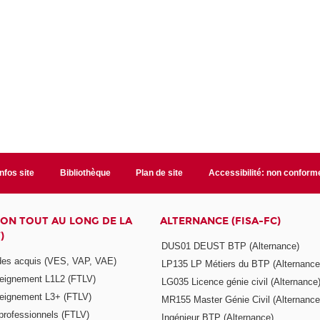
Infos site
Bibliothèque
Plan de site
Accessibilité: non conform
ON TOUT AU LONG DE LA
ALTERNANCE (FISA-FC)
)
DUS01 DEUST BTP (Alternance)
 des acquis (VES, VAP, VAE)
LP135 LP Métiers du BTP (Alternance
seignement L1L2 (FTLV)
LG035 Licence génie civil (Alternance
seignement L3+ (FTLV)
MR155 Master Génie Civil (Alternance
 professionnels (FTLV)
Ingénieur BTP (Alternance)