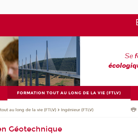
Se
écologiq
FORMATION TOUT AU LONG DE LA VIE (FTLV)
tout au long de la vie (FTLV)
Ingénieur (FTLV)
 en Géotechnique