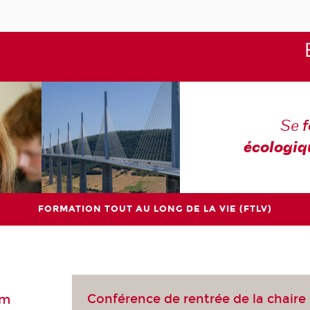
Se
écologiq
FORMATION TOUT AU LONG DE LA VIE (FTLV)
Conférence de rentrée de la chaire
am