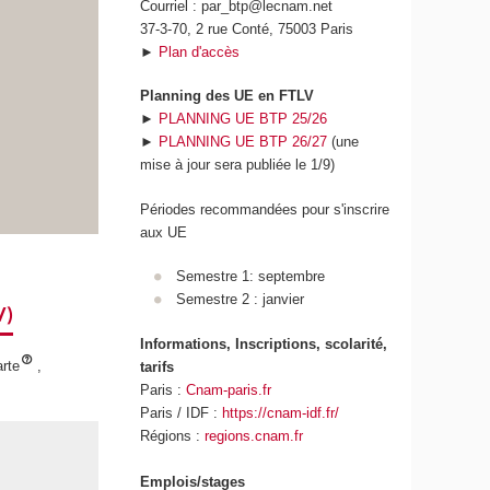
Courriel : par_btp@lecnam.net
37-3-70, 2 rue Conté, 75003 Paris
►
Plan d'accès
Planning des UE en FTLV
►
PLANNING UE BTP 25/26
►
PLANNING UE BTP 26/27
(une
mise à jour sera publiée le 1/9)
Périodes recommandées pour s'inscrire
aux UE
Semestre 1: septembre
Semestre 2 : janvier
V)
Informations, Inscriptions, scolarité,
rte
,
tarifs
Paris :
Cnam-paris.fr
Paris / IDF :
https://cnam-idf.fr/
Régions :
regions.cnam.fr
Emplois/stages