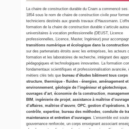
La chaire de construction durable du Cnam a commencé ses a
1854 sous le nom de chaire de construction civile pour former
techniciens destinés aux grands travaux d’Haussmann. L’offr
formation de la chaire de construction durable s’articule auto
universitaires à vocation professionnelle (DEUST, Licence
professionnelles, Licence, Master, Ingénieur) pour accompagn
transitions numérique et écologique dans la construction
sur des partenariats étroits avec les entreprises, les acteurs 
formation et les laboratoires de recherche, intégrant des app
pédagogiques et technologiques innovantes. La formation co
fondamentaux scientifiques et professionnalisation avancée,
métiers clés tels que
bureau d’études bâtiment tous corps 
structure
,
thermique - fluides - énergies
,
aménagement et
environnement
,
géologie de l’ingénieur et
géotechnique
,
ouvrages d’art
,
économie de la construction
,
management
BIM
,
ingénierie de projet
,
assistance à maîtrise d’ouvrag
d’affaires
,
maîtrise d’œuvre
,
OPC
,
gestion d’opérations
,
b
contrôle
,
expertise
,
bureau des méthodes
,
conduite de tr
maintenance et entretien d’ouvrages
. L’ensemble est sout
gouvernance renforcée, un corps enseignant associant ensei