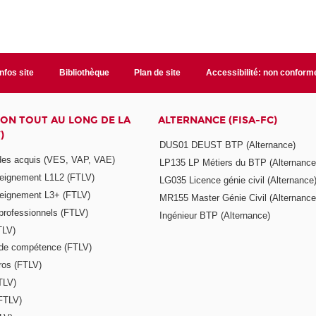
Infos site
Bibliothèque
Plan de site
Accessibilité: non conform
ON TOUT AU LONG DE LA
ALTERNANCE (FISA-FC)
)
DUS01 DEUST BTP (Alternance)
 des acquis (VES, VAP, VAE)
LP135 LP Métiers du BTP (Alternance
seignement L1L2 (FTLV)
LG035 Licence génie civil (Alternance
seignement L3+ (FTLV)
MR155 Master Génie Civil (Alternance
 professionnels (FTLV)
Ingénieur BTP (Alternance)
TLV)
s de compétence (FTLV)
ros (FTLV)
TLV)
(FTLV)