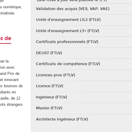
 en
au numérique,
Validation des acquis (VES, VAP, VAE)
trialisée.
Unité d'enseignement L1L2 (FTLV)
Unité d'enseignement L3+ (FTLV)
es de
Certificats professionnels (FTLV)
DEUST (FTLV)
ar la
Certificats de compétence (FTLV)
tion avec
rand Prix de
Licences pros (FTLV)
jet innovant
Licence (FTLV)
Six bourses de
udiants en
Ingénieur (FTLV)
utelle, de 12
nts étrangers
Master (FTLV)
Architecte Ingénieur (FTLV)