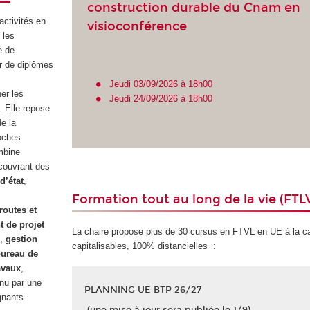
construction durable du Cnam en
ctivités en
visioconférence
 les
e de
ur de diplômes
Jeudi 03/09/2026 à 18h00
er les
Jeudi 24/09/2026 à 18h00
. Elle repose
de la
roches
mbine
 couvrant des
d’état
,
Formation tout au long de la vie (FTL
routes et
 de projet
La chaire propose plus de 30 cursus en FTVL en UE à la ca
e
,
gestion
capitalisables, 100% distancielles :
ureau de
avaux
,
enu par une
PLANNING UE BTP 26/27
gnants-
(une mise à jour sera publiée le 1/9)