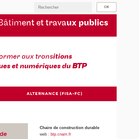
Bâtim
ent et trava
ux publics
former aux trans
itions
ues et numériques du
BTP
ALTERNANCE (FISA-FC)
Chaire de construction durable
 de
web :
btp.cnam.fr