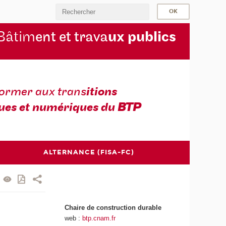
Bâtim
ent et trava
ux publics
former aux trans
itions
ues et numériques du
BTP
ALTERNANCE (FISA-FC)
Chaire de construction durable
web :
btp.cnam.fr