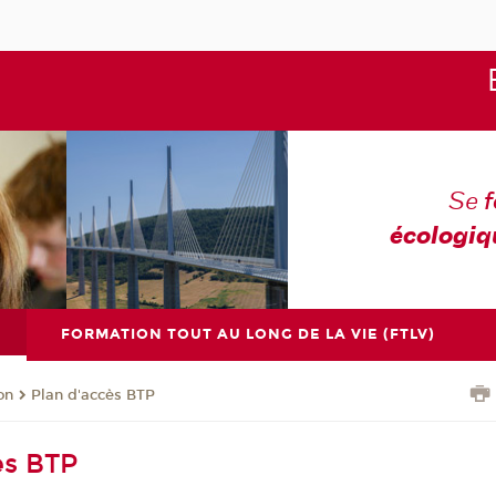
Se
écologiq
FORMATION TOUT AU LONG DE LA VIE (FTLV)
on
Plan d'accès BTP
ès BTP