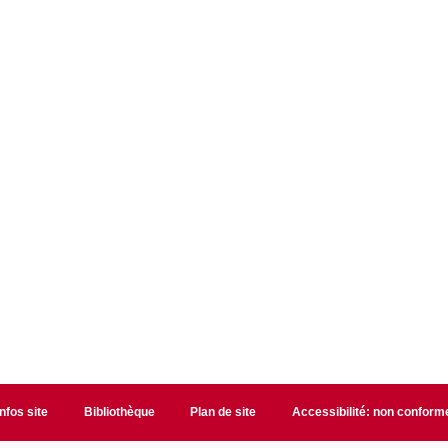
Infos site
Bibliothèque
Plan de site
Accessibilité: non conform