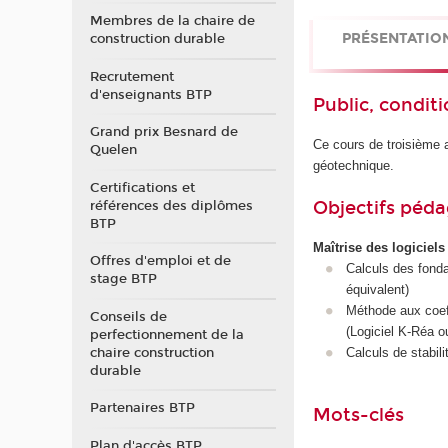
Membres de la chaire de
PRÉSENTATIO
construction durable
Recrutement
d'enseignants BTP
Public, conditi
Grand prix Besnard de
Ce cours de troisième a
Quelen
géotechnique.
Certifications et
Objectifs péd
références des diplômes
BTP
Maîtrise des logiciel
Offres d'emploi et de
Calculs des fonda
stage BTP
équivalent)
Méthode aux coeff
Conseils de
(Logiciel K-Réa o
perfectionnement de la
chaire construction
Calculs de stabi
durable
Partenaires BTP
Mots-clés
Plan d'accès BTP