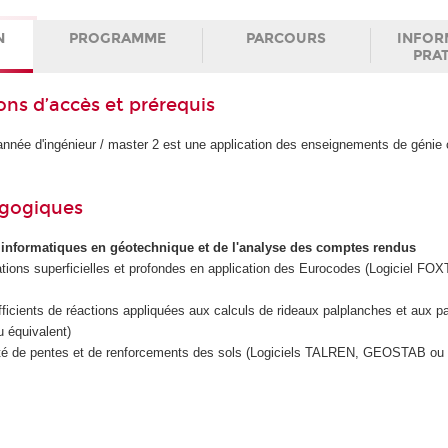
N
PROGRAMME
PARCOURS
INFOR
PRA
ons d’accès et prérequis
nnée d'ingénieur / master 2 est une application des enseignements de génie c
agogiques
s informatiques en géotechnique et de l'analyse des comptes rendus
tions superficielles et profondes en application des Eurocodes (Logiciel FOX
icients de réactions appliquées aux calculs de rideaux palplanches et aux p
u équivalent)
lité de pentes et de renforcements des sols (Logiciels TALREN, GEOSTAB ou 