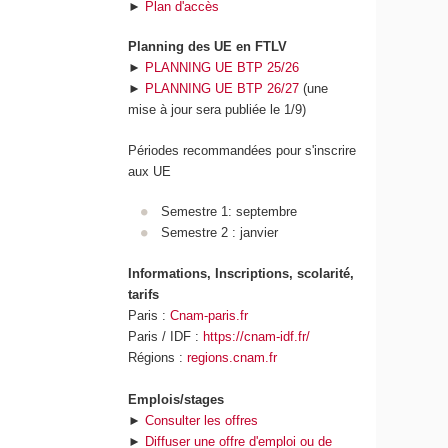
►
Plan d'accès
q
u
Planning des UE en FTLV
e
►
PLANNING UE BTP 25/26
e
►
PLANNING UE BTP 26/27
(une
t
mise à jour sera publiée le 1/9)
d
e
Périodes recommandées pour s'inscrire
l
aux UE
'
I
Semestre 1: septembre
A
Semestre 2 : janvier
Informations, Inscriptions, scolarité,
tarifs
Paris :
Cnam-paris.fr
Paris / IDF :
https://cnam-idf.fr/
Régions :
regions.cnam.fr
Emplois/stages
►
Consulter les offres
►
Diffuser une offre d'emploi ou de