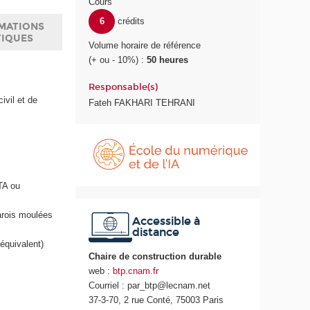
Cours
6
crédits
MATIONS
TIQUES
Volume horaire de référence
(+ ou - 10%) :
50 heures
Responsable(s)
ivil et de
Fateh FAKHARI TEHRANI
É
c
o
l
TA ou
e
d
arois moulées
u
Accessible à
distance
n
équivalent)
u
Chaire de construction durable
m
web :
btp.cnam.fr
é
Courriel : par_btp@lecnam.net
r
37-3-70, 2 rue Conté, 75003 Paris
i