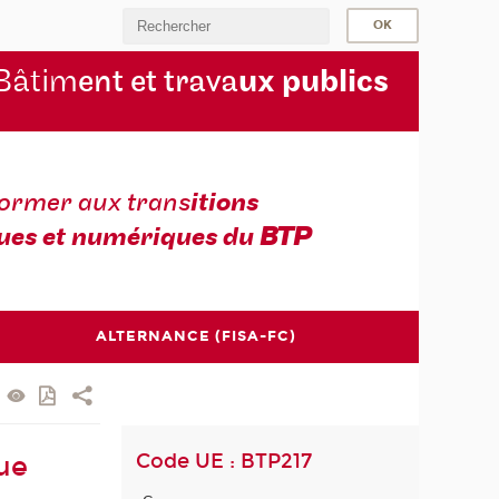
Bâtim
ent et trava
ux publics
former aux trans
itions
ues et numériques du
BTP
ALTERNANCE (FISA-FC)
Code UE : BTP217
ue