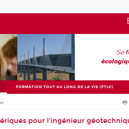
Se
écologiq
FORMATION TOUT AU LONG DE LA VIE (FTLV)
on
ériques pour l'ingénieur géotechniq