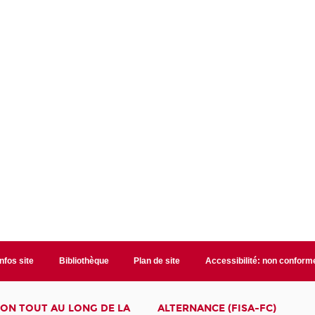
Infos site
Bibliothèque
Plan de site
Accessibilité: non conform
ON TOUT AU LONG DE LA
ALTERNANCE (FISA-FC)