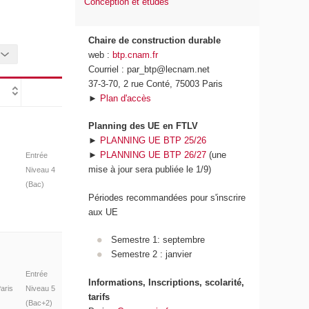
Conception et études
Chaire de construction durable
web :
btp.cnam.fr
Courriel : par_btp@lecnam.net
37-3-70, 2 rue Conté, 75003 Paris
►
Plan d'accès
Planning des UE en FTLV
►
PLANNING UE BTP 25/26
►
PLANNING UE BTP 26/27
(une
Entrée
mise à jour sera publiée le 1/9)
Niveau 4
(Bac)
Périodes recommandées pour s'inscrire
aux UE
Semestre 1: septembre
Semestre 2 : janvier
Entrée
Informations, Inscriptions, scolarité,
aris
Niveau 5
tarifs
(Bac+2)