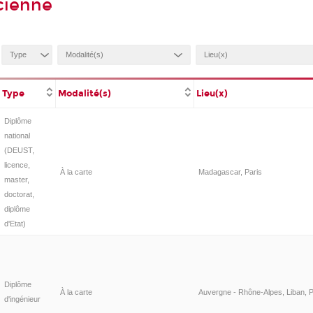
cienne
Type
Modalité(s)
Lieu(x)
Diplôme
national
(DEUST,
licence,
À la carte
Madagascar, Paris
master,
doctorat,
diplôme
d'Etat)
Diplôme
À la carte
Auvergne - Rhône-Alpes, Liban, P
d'ingénieur