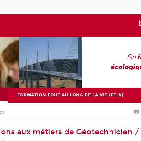
Se
écologiq
FORMATION TOUT AU LONG DE LA VIE (FTLV)
on
ions aux métiers de Géotechnicien /