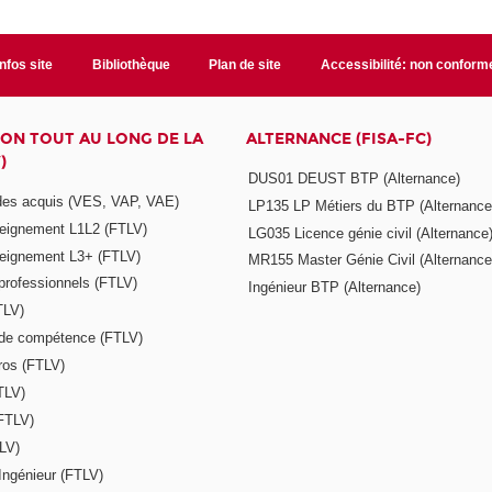
Infos site
Bibliothèque
Plan de site
Accessibilité: non conform
ON TOUT AU LONG DE LA
ALTERNANCE (FISA-FC)
)
DUS01 DEUST BTP (Alternance)
 des acquis (VES, VAP, VAE)
LP135 LP Métiers du BTP (Alternance
seignement L1L2 (FTLV)
LG035 Licence génie civil (Alternance
seignement L3+ (FTLV)
MR155 Master Génie Civil (Alternance
 professionnels (FTLV)
Ingénieur BTP (Alternance)
TLV)
s de compétence (FTLV)
ros (FTLV)
TLV)
(FTLV)
LV)
Ingénieur (FTLV)