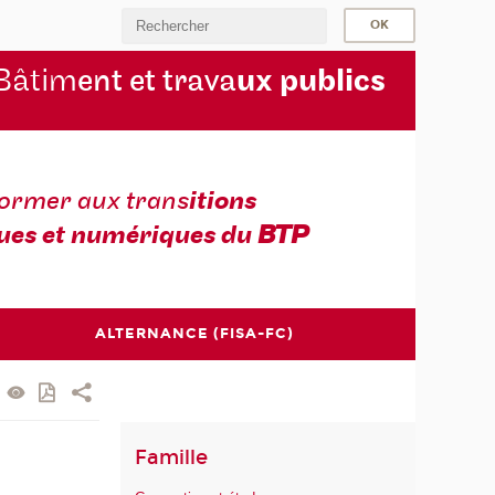
Bâtim
ent et trava
ux publics
former aux trans
itions
ues et numériques du
BTP
ALTERNANCE (FISA-FC)
Famille