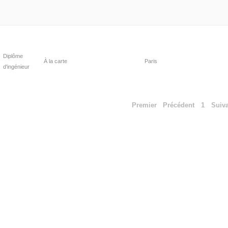
Diplôme
À la carte
Paris
d'ingénieur
Premier
Précédent
1
Suiv