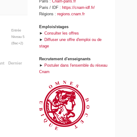
Paris :
Cnam-paris.fr
Paris / IDF :
https://cnam-idf.fr/
Régions :
regions.cnam.fr
Emplois/stages
Entrée
►
Consulter les offres
Niveau 5
►
Diffuser une offre d'emploi ou de
(Bac+2)
stage
Recrutement d'enseignants
ant
Dernier
►
Postuler dans l'ensemble du réseau
Cnam