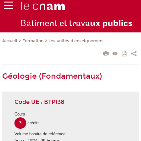
Bâtim
ent et trava
ux publics
Formation
Les unités d'enseignement
Accueil
Géologie (Fondamentaux)
Code UE : BTP138
Cours
3
crédits
Volume horaire de référence
(+ ou - 10%) :
30 heures