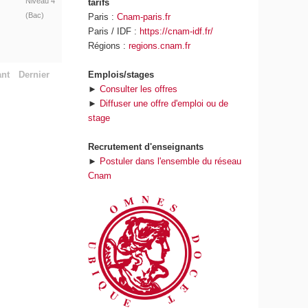
Niveau 4
tarifs
(Bac)
Paris :
Cnam-paris.fr
Paris / IDF :
https://cnam-idf.fr/
Régions :
regions.cnam.fr
Emplois/stages
ant
Dernier
►
Consulter les offres
►
Diffuser une offre d'emploi ou de
stage
Recrutement d'enseignants
►
Postuler dans l'ensemble du réseau
Cnam