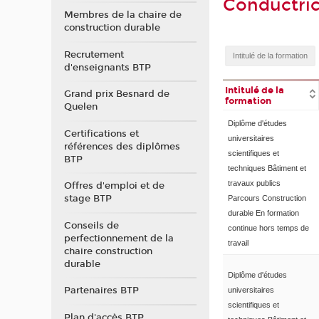
Conductric
Membres de la chaire de
construction durable
Recrutement
d'enseignants BTP
Intitulé de la
Grand prix Besnard de
formation
Quelen
Diplôme d'études
Certifications et
universitaires
références des diplômes
scientifiques et
BTP
techniques Bâtiment et
travaux publics
Offres d'emploi et de
stage BTP
Parcours Construction
durable En formation
Conseils de
continue hors temps de
perfectionnement de la
travail
chaire construction
durable
Diplôme d'études
Partenaires BTP
universitaires
scientifiques et
Plan d'accès BTP