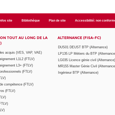
Infos site
Bibliothèque
Plan de site
Accessibilité: non conform
ON TOUT AU LONG DE LA
ALTERNANCE (FISA-FC)
)
DUS01 DEUST BTP (Alternance)
 des acquis (VES, VAP, VAE)
LP135 LP Métiers du BTP (Alternance
seignement L1L2 (FTLV)
LG035 Licence génie civil (Alternance
seignement L3+ (FTLV)
MR155 Master Génie Civil (Alternance
 professionnels (FTLV)
Ingénieur BTP (Alternance)
TLV)
s de compétence (FTLV)
ros (FTLV)
TLV)
(FTLV)
LV)