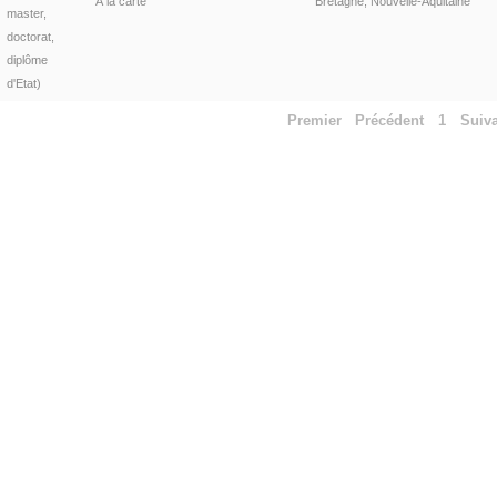
À la carte
Bretagne, Nouvelle-Aquitaine
master,
doctorat,
diplôme
d'Etat)
Premier
Précédent
1
Suiv