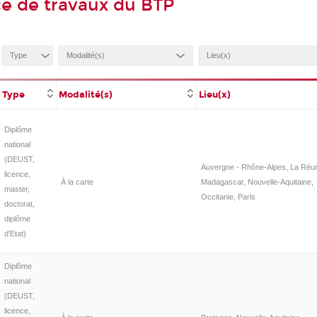
e de travaux du BTP
Type
Modalité(s)
Lieu(x)
Diplôme
national
(DEUST,
Auvergne - Rhône-Alpes, La Réun
licence,
À la carte
Madagascar, Nouvelle-Aquitaine,
master,
Occitanie, Paris
doctorat,
diplôme
d'Etat)
Diplôme
national
(DEUST,
licence,