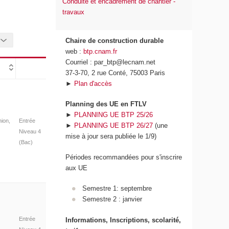
Conduite et encadrement de chantier -
travaux
Chaire de construction durable
web :
btp.cnam.fr
Courriel : par_btp@lecnam.net
37-3-70, 2 rue Conté, 75003 Paris
►
Plan d'accès
Planning des UE en FTLV
►
PLANNING UE BTP 25/26
ion,
Entrée
►
PLANNING UE BTP 26/27
(une
Niveau 4
mise à jour sera publiée le 1/9)
(Bac)
Périodes recommandées pour s'inscrire
aux UE
Semestre 1: septembre
Semestre 2 : janvier
Entrée
Informations, Inscriptions, scolarité,