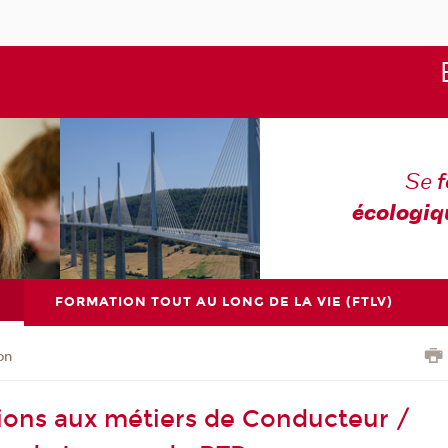
Se
écologiq
FORMATION TOUT AU LONG DE LA VIE (FTLV)
on
ions aux métiers de Conducteur /