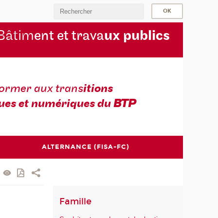
Bâtim
ent et trava
ux publics
former aux trans
itions
ues et numériques du
BTP
ALTERNANCE (FISA-FC)
Famille