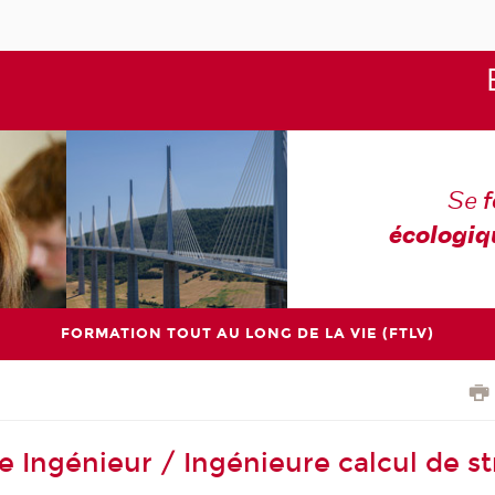
Se
écologiq
FORMATION TOUT AU LONG DE LA VIE (FTLV)
e Ingénieur / Ingénieure calcul de s