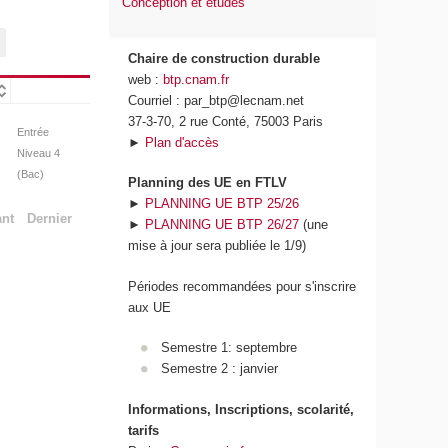
Conception et études
Chaire de construction durable
web :
btp.cnam.fr
Courriel : par_btp@lecnam.net
37-3-70, 2 rue Conté, 75003 Paris
Entrée
►
Plan d'accès
Niveau 4
(Bac)
Planning des UE en FTLV
►
PLANNING UE BTP 25/26
ant
Dernier
►
PLANNING UE BTP 26/27
(une
mise à jour sera publiée le 1/9)
Périodes recommandées pour s'inscrire
aux UE
Semestre 1: septembre
Semestre 2 : janvier
Informations, Inscriptions, scolarité,
tarifs