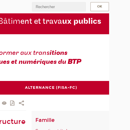
Bâtim
ent et trava
ux publics
former aux trans
itions
ues et numériques du
BTP
ALTERNANCE (FISA-FC)
Famille
tructure