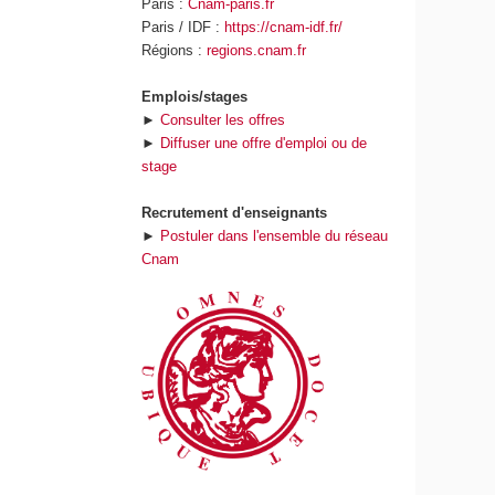
Paris :
Cnam-paris.fr
Paris / IDF :
https://cnam-idf.fr/
Régions :
regions.cnam.fr
Emplois/stages
►
Consulter les offres
►
Diffuser une offre d'emploi ou de
stage
Recrutement d'enseignants
►
Postuler dans l'ensemble du réseau
Cnam