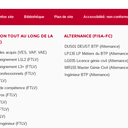
Infos site
Bibliothèque
Plan de site
Accessibilité: non conform
ON TOUT AU LONG DE LA
ALTERNANCE (FISA-FC)
)
DUS01 DEUST BTP (Alternance)
 des acquis (VES, VAP, VAE)
LP135 LP Métiers du BTP (Alternance
seignement L1L2 (FTLV)
LG035 Licence génie civil (Alternance
seignement L3+ (FTLV)
MR155 Master Génie Civil (Alternance
 professionnels (FTLV)
Ingénieur BTP (Alternance)
TLV)
s de compétence (FTLV)
ros (FTLV)
TLV)
(FTLV)
LV)
Ingénieur (FTLV)