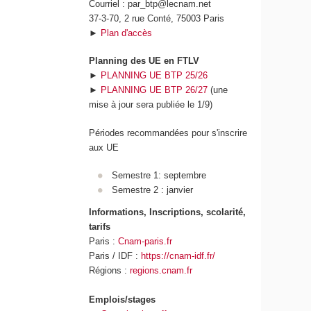
Courriel : par_btp@lecnam.net
37-3-70, 2 rue Conté, 75003 Paris
►
Plan d'accès
Planning des UE en FTLV
►
PLANNING UE BTP 25/26
►
PLANNING UE BTP 26/27
(une
mise à jour sera publiée le 1/9)
Périodes recommandées pour s'inscrire
aux UE
Semestre 1: septembre
Semestre 2 : janvier
Informations, Inscriptions, scolarité,
tarifs
Paris :
Cnam-paris.fr
Paris / IDF :
https://cnam-idf.fr/
Régions :
regions.cnam.fr
Emplois/stages