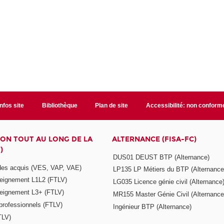
Infos site
Bibliothèque
Plan de site
Accessibilité: non conform
ON TOUT AU LONG DE LA
ALTERNANCE (FISA-FC)
)
DUS01 DEUST BTP (Alternance)
 des acquis (VES, VAP, VAE)
LP135 LP Métiers du BTP (Alternance
seignement L1L2 (FTLV)
LG035 Licence génie civil (Alternance
seignement L3+ (FTLV)
MR155 Master Génie Civil (Alternance
 professionnels (FTLV)
Ingénieur BTP (Alternance)
TLV)