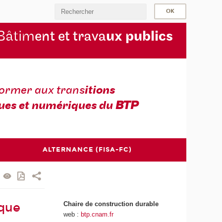
Bâtim
ent et trava
ux publics
former aux trans
itions
ues et numériques du
BTP
ALTERNANCE (FISA-FC)
Chaire de construction durable
ique
web :
btp.cnam.fr