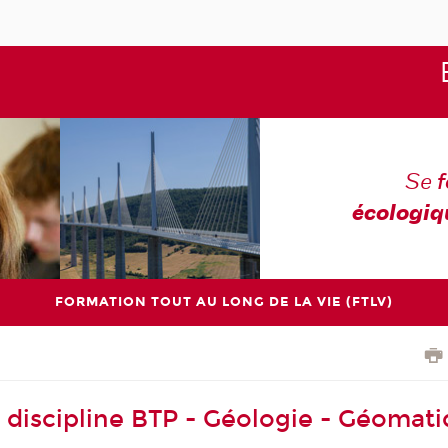
Se
écologiq
FORMATION TOUT AU LONG DE LA VIE (FTLV)
 discipline BTP - Géologie - Géomat